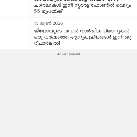
ചാനലുകൾ ഇനി സ്മാർട്ട് ഫോണിൽ വെറും
55 രൂപയ്ക്ക്
15 ജൂൺ 2026
ജിയോയുടെ വമ്പൻ വാർഷിക പ്ലാനുകൾ:
ഒരു വർഷത്തെ ആനുകൂല്യങ്ങൾ ഇനി ഒറ്റ
റീചാർജിൽ!
Advertisement