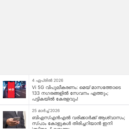
4 ഏപ്രിൽ 2026
Vi 5G വിപുലീകരണം: മെയ് മാസത്തോടെ
133 നഗരങ്ങളിൽ സേവനം എത്തും;
പട്ടികയിൽ കേരളവും!
25 മാർച്ച് 2026
ബിഎസ്എൻഎൽ വരിക്കാർക്ക് ആശ്വാസം;
സ്പാം കോളുകൾ തിരിച്ചറിയാൻ ഇനി