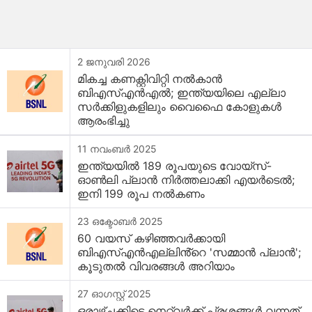
2 ജനുവരി 2026
മികച്ച കണക്റ്റിവിറ്റി നൽകാൻ
ബിഎസ്എൻഎൽ; ഇന്ത്യയിലെ എല്ലാ
സർക്കിളുകളിലും വൈഫൈ കോളുകൾ
ആരംഭിച്ചു
11 നവംബർ 2025
ഇന്ത്യയിൽ 189 രൂപയുടെ വോയ്സ്-
ഓൺലി പ്ലാൻ നിർത്തലാക്കി എയർടെൽ;
ഇനി 199 രൂപ നൽകണം
23 ഒക്ടോബർ 2025
60 വയസ് കഴിഞ്ഞവർക്കായി
ബിഎസ്എൻഎല്ലിൻ്റെ 'സമ്മാൻ പ്ലാൻ';
കൂടുതൽ വിവരങ്ങൾ അറിയാം
27 ഓഗസ്റ്റ് 2025
ഒരാഴ്ചക്കിടെ നെറ്റ്‌വർക്ക് പ്രശ്നങ്ങൾ വന്നത്