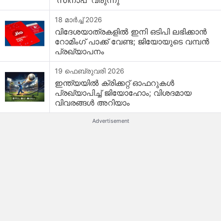
'സിനാപ്' വരുന്നു
18 മാർച്ച് 2026
വിദേശയാത്രകളിൽ ഇനി ഒടിപി ലഭിക്കാൻ
റോമിംഗ് പാക്ക് വേണ്ട; ജിയോയുടെ വമ്പൻ
പ്രഖ്യാപനം
19 ഫെബ്രുവരി 2026
ഇന്ത്യയിൽ ക്രിക്കറ്റ് ഓഫറുകൾ
പ്രഖ്യാപിച്ച് ജിയോഹോം; വിശദമായ
വിവരങ്ങൾ അറിയാം
Advertisement