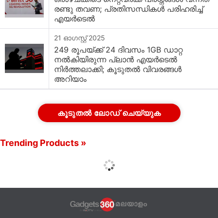
രണ്ടു തവണ; പ്രതിസന്ധികൾ പരിഹരിച്ച്
എയർടെൽ
21 ഓഗസ്റ്റ് 2025
249 രൂപയ്ക്ക് 24 ദിവസം 1GB ഡാറ്റ
നൽകിയിരുന്ന പ്ലാൻ എയർടെൽ
നിർത്തലാക്കി; കൂടുതൽ വിവരങ്ങൾ
അറിയാം
കൂടുതൽ ലോഡ് ചെയ്യുക
Trending Products »