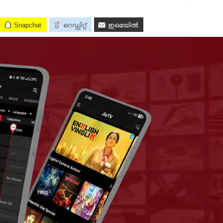
Snapchat
റെഡ്ഡിറ്റ്
ഇമെയിൽ