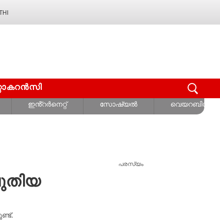
THI
റ്റോകറൻസി
ഇൻ്റർനെറ്റ്
സോഷ്യൽ
വെയറബിൾസ്
പരസ്യം
പുതിയ
്ട്.