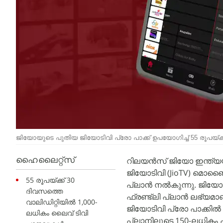
ജിയോയുടെ പുതിയ ജിയോടിവി പ്രോ പാക്ക് ഉപയോഗിച്ച് 55 രൂപയ്ക
റിലയൻസ് ജിയോ ഇന്ത്യയി
ഹൈലൈറ്റ്സ്
ജിയോടിവി (JioTV) മൊബൈ
55 രൂപയ്ക്ക് 30
പ്ലാൻ നൽകുന്നു. ജിയോയു
ദിവസത്തെ
ഫ്രണ്ട്ലി പ്ലാൻ ലഭ്
വാലിഡിറ്റിയിൽ 1,000-
ജിയോടിവി പ്രോ പാക്കിൽ (
ലധികം ലൈവ് ടിവി
പ്ലാനിലൂടെ 150-ലധികം 