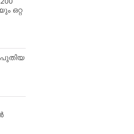
200
ം ഒറ്റ
് പുതിയ
ൻ