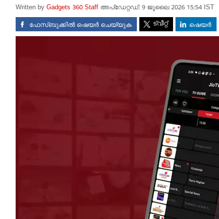
Written by
Gadgets 360 Staff
അപ്‌ഡേറ്റഡ്: 9 ജൂലൈ 2026 15:54 IST
ട്വീറ്റ്
ഫേസ്ബുക്കിൽ ഷെയർ ചെയ്യുക
ഷെയർ