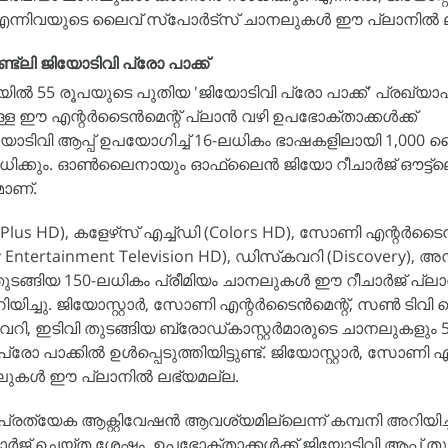
) എന്നിവയുടെ ലൈവ് സ്‌പോർട്‌സ് ചാനലുകൾ ഈ പ്ലാനിൽ 
ട്ലി ജിയോടിവി പ്രോ പാക്ക്
 55 രൂപയുടെ പുതിയ 'ജിയോടിവി പ്രോ പാക്ക്' പ്രഖ്യാപിച
ള്ള ഈ എന്റർടൈൻമെന്റ് പ്ലാൻ വഴി ഉപഭോക്താക്കൾക്ക്
യോടിവി ആപ്പ് ഉപയോഗിച്ച് 16-ലധികം ഭാഷകളിലായി 1,000 ല
്കും. ഓൺലൈനായും ഓഫ്‌ലൈൻ ജിയോ റീചാർജ് ഔട്ട്‌ലെ
ാണ്.
tarPlus HD), കളേഴ്‌സ് എച്ച്ഡി (Colors HD), സോണി എന്റർടൈൻ
Entertainment Television HD), ഡിസ്‌കവറി (Discovery), 
et) തുടങ്ങിയ 150-ലധികം പ്രീമിയം ചാനലുകൾ ഈ റീചാർജ് പ്ല
ച്ചു. ജിയോസ്റ്റാർ, സോണി എന്റർടൈൻമെന്റ്, സൺ ടിവി നെറ്റ
വറി, ഇടിവി തുടങ്ങിയ ബ്രോഡ്കാസ്റ്റർമാരുടെ ചാനലുകളും 
ോ പാക്കിൽ ഉൾപ്പെടുത്തിയിട്ടുണ്ട്. ജിയോസ്റ്റാർ, സോണി 
നലുകൾ ഈ പ്ലാനിൽ ലഭ്യമല്ല.
 പ്രത്യേക ആക്റ്റിവേഷൻ ആവശ്യമില്ലെന്ന് കമ്പനി അറിയിച്ച
ജ് ചെയ്ത ശേഷം, ഉപഭോക്താക്കൾക്ക് ജിയോടിവി ആപ്പ് തുറ