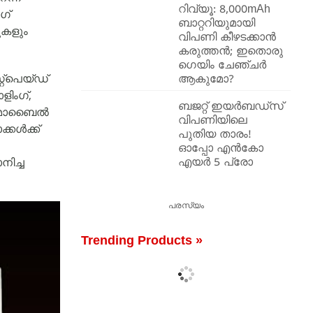
റിവ്യൂ: 8,000mAh
ഗ്
ബാറ്ററിയുമായി
ുകളും
വിപണി കീഴടക്കാൻ
കരുത്തൻ; ഇതൊരു
ഗെയിം ചേഞ്ചർ
്‌പെയ്ഡ്
ആകുമോ?
ിംഗ്,
ബജറ്റ് ഇയർബഡ്സ്
രു മൊബൈൽ
വിപണിയിലെ
കൾക്ക്
പുതിയ താരം!
ഓപ്പോ എൻകോ
ിച്ച
എയർ 5 പ്രോ
പരസ്യം
Trending Products »