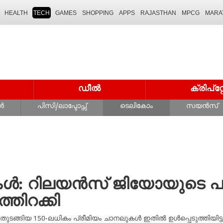
HEALTH
TECH
GAMES
SHOPPING
APPS
RAJASTHAN
MPCG
MARA
ഡീൽ
ക്രിപ്
ൾ
പിസി/ലാപ്ടോപ്സ്
ടെലികോം
സയൻസ്
നലുകൾ: റിലയൻസ് ജിയോയുടെ 
്തിറക്കി
തുടങ്ങിയ 150-ലധികം പ്രീമിയം ചാനലുകൾ ഇതിൽ ഉൾപ്പെടുത്തിയിട്ടുണ