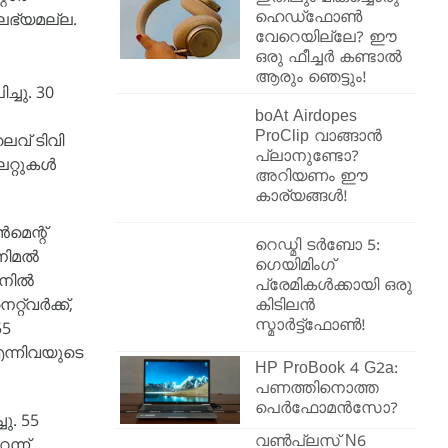
ലഭ്യമല്ല.
ഹെഡ്‌ഫോൺ
വേറെയില്ലേ? ഈ
ഒരു ഫീച്ചർ കണ്ടാൽ
ആരും ഞെട്ടും!
്ചു. 30
boAt Airdopes
ProClip വാങ്ങാൻ
ൈവ് ടിവി
പ്ലാനുണ്ടോ?
റ്റുകൾ
അറിയണം ഈ
കാര്യങ്ങൾ!
മെന്റ്
റെഡ്മി ടർബോ 5:
അനിമൽ
ഗെയിമിംഗ്
ാനിൽ
പ്രേമികൾക്കായി ഒരു
്‌വർക്ക്,
കിടിലൻ
സ്മാർട്ട്ഫോൺ!
55
എന്നിവയുടെ
HP ProBook 4 G2a:
പണത്തിനൊത്ത
പെർഫോമൻസോ?
ു. 55
വൺപ്ലസ് N6
ന്ന്