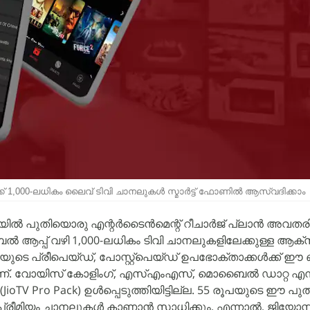
്ക് 1,000-ലധികം ലൈവ് ടിവി ചാനലുകൾ സ്മാർട്ട് ഫോണിൽ ആസ്വദിക്കാം
ൽ പുതിയൊരു എന്റർടൈൻമെന്റ് റീചാർജ് പ്ലാൻ അവതരിപ്പി
ൽ ആപ്പ് വഴി 1,000-ലധികം ടിവി ചാനലുകളിലേക്കുള്ള ആ
ടെ പ്രീപെയ്ഡ്, പോസ്റ്റ്‌പെയ്ഡ് ഉപഭോക്താക്കൾക്ക് ഈ ബ
യമാണ്. വോയിസ് കോളിംഗ്, എസ്എംഎസ്, മൊബൈൽ ഡാറ്റ എ
JioTV Pro Pack) ഉൾപ്പെടുത്തിയിട്ടില്ല. 55 രൂപയുടെ ഈ പു
പ്രീമിയം ചാനലുകൾ കാണാൻ സാധിക്കും. എന്നാൽ, ജിയോസ്റ്