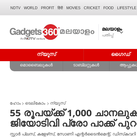
NDTV
WORLD
PROFIT
हिंदी
MOVIES
CRICKET
FOOD
LIFESTYLE
മലയാളം
പതിപ്പ്
ന്യൂസ്
ഗൈഡ്
മൊബൈലുകൾ
ടാബ്‌ലറ്റുകൾ
ആപ്പുക
ഹോം
ടെലികോം
ന്യൂസ്
55 രൂപയ്ക്ക് 1,000 ചാ
ജിയോടിവി പ്രോ പാക്ക് പുറത
സ്റ്റാർ പ്ലസ്, കളേഴ്‌സ്, സോണി എന്റർടൈൻമെന്റ്, ഡിസ്‌കവറി 