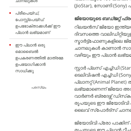
ചാനലുകൾ
(JioStar), സോണി (Sony
പ്രീപെയ്ഡ്,
ജിയോയുടെ ബഡ്ജറ്റ് ഫ്രണ്
പോസ്റ്റ്‌പെയ്ഡ്
ഉപഭോക്താക്കൾക്ക് ഈ
റിലയൻസ് ജിയോ ഇന്ത്യയിൽ
പ്ലാൻ ലഭ്യമാണ്
ദിവസത്തെ വാലിഡിറ്റിയു
സ്മാർട്ട്‌ഫോണുകളിലെ ജി
ഈ പ്ലാൻ ഒരു
ചാനലുകൾ കാണാൻ സാധിക
മൊബൈൽ
വഴിയും ഈ പ്ലാൻ ലഭ്യമ
ഉപകരണത്തിൽ മാത്രമേ
ഉപയോഗിക്കാൻ
സ്റ്റാർ പ്ലസ് എച്ച്ഡി (S
സാധിക്കൂ
ടെലിവിഷൻ എച്ച്ഡി (Sony 
പ്ലാനറ്റ് (Animal Plan
പരസ്യം
ലഭ്യമാണെന്ന് ജിയോ അറിയി
വാർണർ ബ്രദേഴ്സ് ഡിസ്‌ക
രൂപയുടെ ഈ ജിയോടിവി പ്ര
ലൈവ് സ്‌പോർട്‌സ് ചാ
ജിയോടിവി പ്രോ പാക്കിന്
രൂപയുടെ ഈ പ്ലാൻ റീചാർ