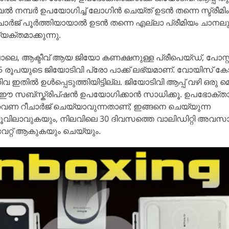
നമ്പർ ഉപയോഗിച്ച് ലോഗിൻ ചെയ്ത് ഉടൻ തന്നെ സ്ട്രീമിം
ീചാർജ് പൂർത്തിയായാൽ ഉടൻ തന്നെ എല്ലാ പ്രീമിയം ചാനല
യക്തമാക്കുന്നു.
ോലെ, ആക്ടീവ് ആയ ജിയോ കണക്ഷനുള്ള പ്രീപെയ്ഡ്, പോസ്റ്റ
 രൂപയുടെ ജിയോടിവി പ്രോ പാക്ക് ലഭ്യമാണ്. വോയിസ് കോള
വ ഇതിൽ ഉൾപ്പെടുത്തിയിട്ടില്ല. ജിയോടിവി ആപ്പ് വഴി ഒ
 സബ്സ്ക്രിപ്ഷൻ ഉപയോഗിക്കാൻ സാധിക്കൂ. ഉപഭോക്താക്
വണ റീചാർജ് ചെയ്യാവുന്നതാണ്; ഇങ്ങനെ ചെയ്യുന്ന
ൂവിലാവുകയും, നിലവിലെ 30 ദിവസത്തെ വാലിഡിറ്റി അവസാന
േറ്റ് ആകുകയും ചെയ്യും.