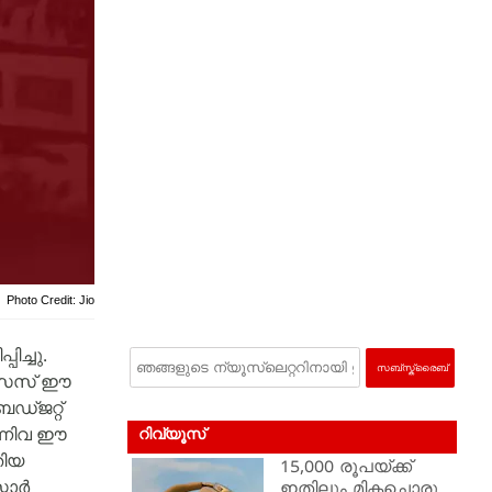
Photo Credit: Jio
ച്ചു.
ക്‌സസ് ഈ
ഡ്ജറ്റ്
ന്നിവ ഈ
റിവ്യൂസ്
തിയ
15,000 രൂപയ്ക്ക്
റാർ
ഇതിലും മികച്ചൊരു