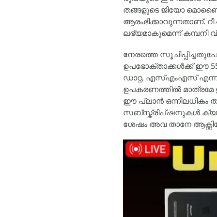
തങ്ങളുടെ ജിയോ മൊബൈൽ 
ആരംഭിക്കാവുന്നതാണ്. റ
ലഭ്യമാകുമെന്ന് കമ്പനി വ്
നേരത്തെ സൂചിപ്പിച്ചതുപ
ഉപഭോക്താക്കൾക്ക് ഈ 55
ഡാറ്റ, എസ്എംഎസ് എന്നി
ഉപകരണത്തിൽ മാത്രമേ ഈ
ഈ പ്ലാൻ ഒന്നിലധികം ത
സബ്സ്ക്രിപ്ഷനുകൾ ക്യ
ശേഷം അവ താനേ ആക്റ്റിവ