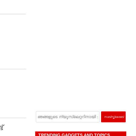
്
TRENDING GADGETS AND TOPICS