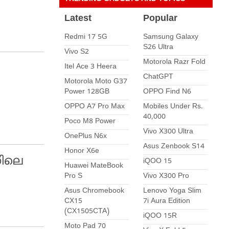
Latest
Popular
Redmi 17 5G
Samsung Galaxy
S26 Ultra
Vivo S2
Motorola Razr Fold
Itel Ace 3 Heera
ChatGPT
Motorola Moto G37
Power 128GB
OPPO Find N6
OPPO A7 Pro Max
Mobiles Under Rs.
40,000
Poco M8 Power
Vivo X300 Ultra
OnePlus N6x
Asus Zenbook S14
Honor X6e
നിലെ
iQOO 15
Huawei MateBook
Pro S
Vivo X300 Pro
Asus Chromebook
Lenovo Yoga Slim
CX15
7i Aura Edition
(CX1505CTA)
iQOO 15R
Moto Pad 70