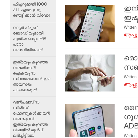
ഫീച്ചറുമായി iQOO
ഇനി
Z11 എത്തുന്നു;
ഞെട്ടിക്കാൻ വിവോ!
ഇഷ്
Written
വാട്ടർ പ്രൂഫ്
ബോഡിയുമായി
ആപ്പ
പുതിയ ഒപ്പോ F35
പ്രോ
വിപണിയിലേക്ക്!
മൊബ
ഇത്രയും കുറഞ്ഞ
സഞ്
വിലയിലോ?!
ഐക്യൂ 15
Written
സ്വന്തമാക്കാൻ ഈ
ആപ്പ
അവസരം
പാഴാക്കരുത്!
വൺപ്ലസ് 15
സൈഡ
സീരീസ്
ഫോണുകൾക്ക് വൻ
ഗൂഗ
വിലക്കുറവ്!
ADB
ഇത്രയും കുറഞ്ഞ
വിലയിൽ മുൻപ്
ലഭിച്ചിട്ടില്ല
Written