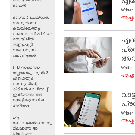
എങ്
സെയിലിൽ വൻ
ഓഫർ!
Written
ആപ്പ
ഓർഡർ ചെയ്താൽ
അന്നുതന്നെ
കയ്യിലെത്തും!
ആമസോൺ ഫ്രീഡം
എന
സെയിലിൽ
കണ്ണുംപൂട്ടി
പ്ര
വാങ്ങാവുന്ന
ഫോണുകൾ!
അറി
5TB സൗജന്യ
Written
സ്റ്റോറേജും ഗൂഗിൾ
ആപ്പ
എഐയും!
അസൂസിന്റെ
കിടിലൻ ലാപ്‌ടോപ്പ്
വാട
ഇന്ത്യയിലെത്തി;
ഞെട്ടിക്കുന്ന വില
പ്ര
അറിയാം!
Written
മറ്റു
ആപ്പ
ഫോണുകൾക്കൊന്നു
മില്ലാത്ത ആ
പ്രത്യേക