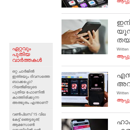
ആപ്പ
ഇനി
യൂസ
തയ്
ഏറ്റവും
Written
പുതിയ
ആപ്പ
വാർത്തകൾ
ഒറ്റ ചാർജിൽ
എന്
ഇത്രയും ദിവസത്തെ
ബാക്കപ്പോ?
അറി
റിയൽമിയുടെ
പുതിയ ഫോണിൽ
Written
കാത്തിരിക്കുന്ന
ആപ്പ
അത്ഭുതം എന്താണ്?
വൺപ്ലസ് 15 വില
കേട്ട് ഞെട്ടരുത്;
ഹാക
ആമസോൺ