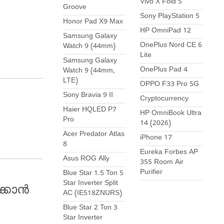
Vivo X Fold 5
Groove
Sony PlayStation 5
Honor Pad X9 Max
HP OmniPad 12
Samsung Galaxy
OnePlus Nord CE 6
Watch 9 (44mm)
Lite
Samsung Galaxy
OnePlus Pad 4
Watch 9 (44mm,
LTE)
OPPO F33 Pro 5G
Sony Bravia 9 II
Cryptocurrency
Haier HQLED P7
HP OmniBook Ultra
Pro
14 (2026)
Acer Predator Atlas
iPhone 17
8
Eureka Forbes AP
Asus ROG Ally
355 Room Air
!
Purifier
Blue Star 1.5 Ton 5
Star Inverter Split
ക്കാൻ
AC (IE518ZNURS)
Blue Star 2 Ton 3
Star Inverter