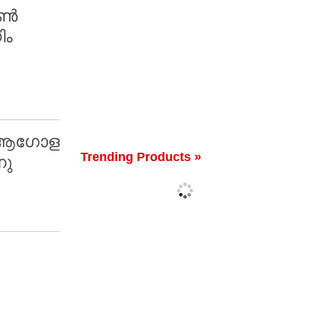
ോൺ
ിം
റെ ആഗോള
Trending Products »
നു