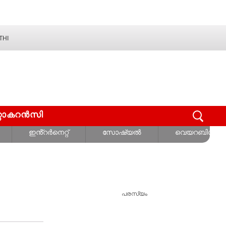
THI
റ്റോകറൻസി
ഇൻ്റർനെറ്റ്
സോഷ്യൽ
വെയറബിൾസ്
പരസ്യം