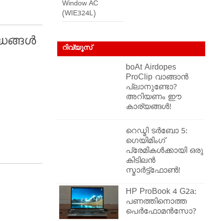
Window AC
(WIE324L)
്ധങ്ങൾ
റിവ്യൂസ്
boAt Airdopes
ProClip വാങ്ങാൻ
പ്ലാനുണ്ടോ?
അറിയണം ഈ
കാര്യങ്ങൾ!
റെഡ്മി ടർബോ 5:
ഗെയിമിംഗ്
പ്രേമികൾക്കായി ഒരു
കിടിലൻ
സ്മാർട്ട്ഫോൺ!
HP ProBook 4 G2a:
പണത്തിനൊത്ത
പെർഫോമൻസോ?