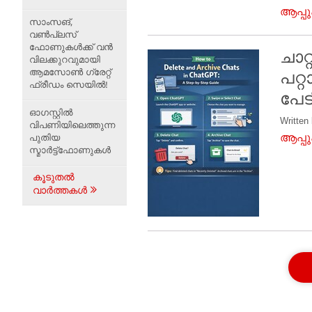
ആപ്പ
സാംസങ്,
വൺപ്ലസ്
ഫോണുകൾക്ക് വൻ
ചാറ
വിലക്കുറവുമായി
ആമസോൺ ഗ്രേറ്റ്
പറ്
ഫ്രീഡം സെയിൽ!
പേടി
ഓഗസ്റ്റിൽ
Written
വിപണിയിലെത്തുന്ന
ആപ്പ
പുതിയ
സ്മാർട്ട്‌ഫോണുകൾ
കൂടുതൽ
വാർത്തകൾ