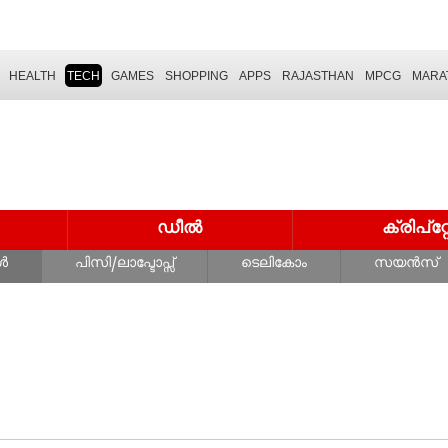
HEALTH
TECH
GAMES
SHOPPING
APPS
RAJASTHAN
MPCG
MARA
ഡീൽ
ക്രിപ്
ൾ
പിസി/ലാപ്ടോപ്സ്
ടെലികോം
സയൻസ്