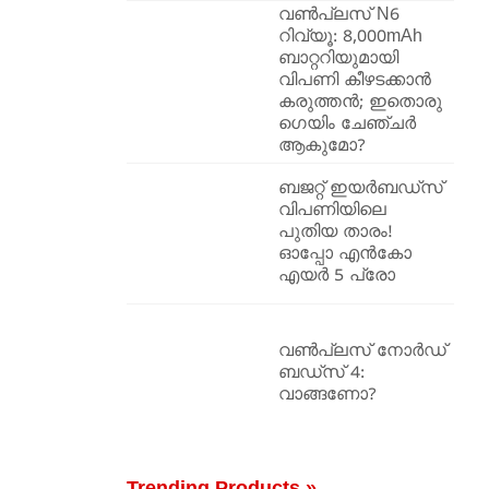
വൺപ്ലസ് N6
റിവ്യൂ: 8,000mAh
ബാറ്ററിയുമായി
വിപണി കീഴടക്കാൻ
കരുത്തൻ; ഇതൊരു
ഗെയിം ചേഞ്ചർ
ആകുമോ?
ബജറ്റ് ഇയർബഡ്സ്
വിപണിയിലെ
പുതിയ താരം!
ഓപ്പോ എൻകോ
എയർ 5 പ്രോ
വൺപ്ലസ് നോർഡ്
ബഡ്‌സ് 4:
വാങ്ങണോ?