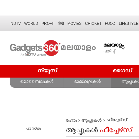
NDTV
WORLD
PROFIT
हिंदी
MOVIES
CRICKET
FOOD
LIFESTYLE
മലയാളം
പതിപ്പ്
ന്യൂസ്
ഗൈഡ്
മൊബൈലുകൾ
ടാബ്‌ലറ്റുകൾ
ആപ്പുക
ഫീച്ചേഴ്‌സ്
ഹോം
ആപ്പുകൾ
ആപ്പുകൾ
ഫീച്ചേഴ്‌സ്
പരസ്യം