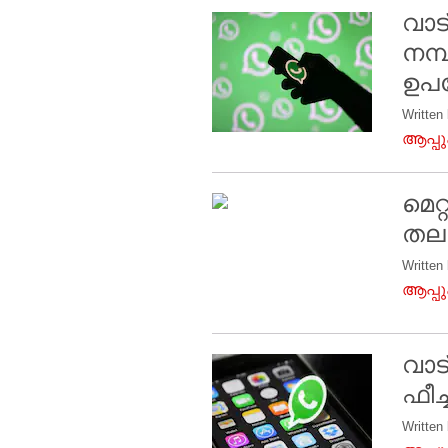
വാട
നമ്
ഉപയ
Written
ആപ്പ
മെറ
തല
Written
ആപ്പ
വാട
ഫീച
Written