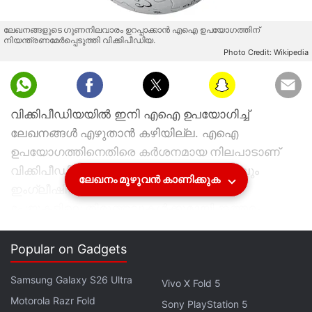
ലേഖനങ്ങളുടെ ഗുണനിലവാരം ഉറപ്പാക്കാൻ എഐ ഉപയോഗത്തിന്
നിയന്ത്രണമേർപ്പെടുത്തി വിക്കിപീഡിയ.
Photo Credit: Wikipedia
വിക്കിപീഡിയയിൽ ഇനി എഐ ഉപയോഗിച്ച്
ലേഖനങ്ങൾ എഴുതാൻ കഴിയില്ല. എഐ
ഉപയോഗത്തിനെതിരെ കർശനമായ നിലപാടാണ്
വിക്കിപീഡിയ സ്വീകരിച്ചിരിക്കുന്നത്. എങ്കിലും
ലേഖനം മുഴുവൻ കാണിക്കുക
ഇംഗ്ലീഷിലേക്കുള്ള വിവർത്തനങ്ങൾക്കും
പേജുകളിലെ തിരുത്തലുകൾക്കുമായി ഇത്തരം
ടൂളുകൾ ഉപയോഗിക്കാൻ എഡിറ്റർമാർക്ക്
അനുവാദമുണ്ട്. എഐ ചാറ്റ്‌ബോട്ടുകൾ നൽകുന്ന
Popular on Gadgets
വിവരങ്ങൾ ഉപയോഗിക്കുമ്പോൾ ജാഗ്രത
Samsung Galaxy S26 Ultra
വേണമെന്നും വിക്കിപീഡിയ മുന്നറിയിപ്പ് നൽകുന്നു.
Vivo X Fold 5
Motorola Razr Fold
Sony PlayStation 5