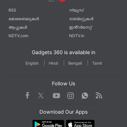
കടന്നുവരുന്നതും, അവ നൽകുന്ന വിവരങ്ങളുടെ
RSS
ന്യൂസ്
ആധികാരികതയും വലിയ ആശങ്കകൾക്ക്
മൊബൈലുകൾ
ടാബ്‌ലറ്റുകൾ
കാരണമാകുന്നുണ്ട്.
ആപ്പുകൾ
ഇൻ്റർനെറ്റ്
NDTV.com
NDTV.in
Gadgets 360 is available in
English
Hindi
Bengali
Tamil
Follow Us
Facebook
Youtube
WhatsApp
Rss
Twitter
Instagram
Download Our Apps