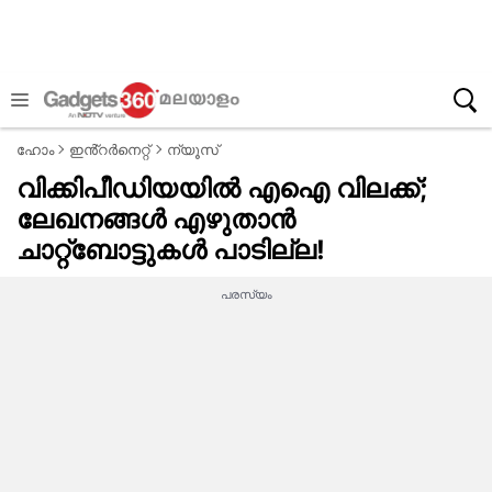
ഹോം
ഇൻ്റർനെറ്റ്
ന്യൂസ്
വിക്കിപീഡിയയിൽ എഐ വിലക്ക്;
ലേഖനങ്ങൾ എഴുതാൻ
ചാറ്റ്‌ബോട്ടുകൾ പാടില്ല!
പരസ്യം