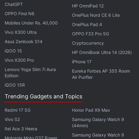
വിക്കിപീഡിയയുടെ പ്ലാറ്റ്‌ഫോമിൽ എഐ (AI)
ChatGPT
HP OmniPad 12
ഉപയോഗത്തിനെതിരെ കർശന നിലപാട്.
OPPO Find N6
OnePlus Nord CE 6 Lite
വിക്കിപീഡിയ തങ്ങളുടെ പ്ലാറ്റ്‌ഫോമിൽ എഐ
Mobiles Under Rs. 40,000
OnePlus Pad 4
ഉപയോഗിക്കുന്നതിനെതിരെ കർശന നിലപാട്
Vivo X300 Ultra
OPPO F33 Pro 5G
സ്വീകരിച്ചു. "ലേഖനങ്ങൾ തയ്യാറാക്കുന്നതിനോ
Asus Zenbook S14
Cryptocurrency
നിലവിലുള്ളവ പരിഷ്കരിക്കുന്നതിനോ ലാർജ്
iQOO 15
HP OmniBook Ultra 14 (2026)
ലാംഗ്വേജ് മോഡലുകൾ (LLMs) ഉപയോഗിക്കുന്നത്
Vivo X300 Pro
iPhone 17
നിരോധിച്ചിരിക്കുന്നു" എന്ന് വിക്കിപീഡിയ പുതുക്കിയ
Lenovo Yoga Slim 7i Aura
Eureka Forbes AP 355 Room
കണ്ടന്റ് പോളിസിയിൽ വ്യക്തമാക്കി. ചാറ്റ്ജിപിടി
Edition
Air Purifier
(ChatGPT), ജെമിനി (Gemini), ക്ലോഡ് (Claude),
iQOO 15R
ഡീപ്സീക്ക് (DeepSeek) തുടങ്ങിയ എഐ
Trending Gadgets and Topics
ചാറ്റ്‌ബോട്ടുകൾ ഉപയോഗിക്കുന്നത്
വിക്കിപീഡിയയുടെ അടിസ്ഥാന നയങ്ങളുടെ
Redmi 17 5G
Honor Pad X9 Max
ലംഘനമാണെന്ന് അധികൃതർ ചൂണ്ടിക്കാട്ടി.
Vivo S2
Samsung Galaxy Watch 9
(44mm)
വിവരങ്ങളുടെ ആധികാരികതയും
Itel Ace 3 Heera
Samsung Galaxy Watch 9
നിഷ്പക്ഷതയുമാണ് പ്രധാന വെല്ലുവിളിയായി
Motorola Moto G37 Power