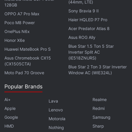
(44mm, LTE)
128GB
വിക്കിപീഡിയ കാണുന്നത്. എഐ തയ്യാറാക്കുന്ന
Sony Bravia 9 II
ഉള്ളടക്കം പലപ്പോഴും യഥാർത്ഥ അർത്ഥത്തിൽ മാറ്റം
OPPO A7 Pro Max
Haier HQLED P7 Pro
വരുത്താനോ തെറ്റായ വിവരങ്ങൾ (Hallucinations)
Poco M8 Power
Acer Predator Atlas 8
നൽകാനോ സാധ്യതയുണ്ട്. ലേഖനങ്ങളുടെ
OnePlus N6x
ഗുണനിലവാരത്തിനും കൃത്യതയ്ക്കും വലിയ
Asus ROG Ally
Honor X6e
പ്രാധാന്യം നൽകുന്നതിനാലാണ് വിക്കിപീഡിയ
Blue Star 1.5 Ton 5 Star
Huawei MateBook Pro S
Inverter Split AC
ഇത്തരമൊരു തീരുമാനമെടുത്തത്.
Asus Chromebook CX15
(IE518ZNURS)
(CX1505CTA)
Blue Star 2 Ton 3 Star Inverter
എങ്കിലും എഡിറ്റർമാർക്കായി രണ്ട് പ്രധാന
Moto Pad 70 Groove
Window AC (WIE324L)
ഇളവുകൾ വിക്കിപീഡിയ അനുവദിച്ചിട്ടുണ്ട്.
ആദ്യത്തേത്, തങ്ങൾ എഴുതിയ ലേഖനങ്ങളിലെ
Popular Brands
അക്ഷരത്തെറ്റുകളോ വ്യാകരണ പിശകുകളോ
തിരുത്താൻ (Copyedits) എഐ ടൂളുകളുടെ
Ai+
Realme
Lava
സഹായം തേടാം. എന്നാൽ എഐ സ്വന്തമായി
Apple
Redmi
Lenovo
പുതിയ വിവരങ്ങൾ കൂട്ടിച്ചേർക്കാൻ പാടില്ലെന്നും
Google
Samsung
Motorola
വിവരങ്ങൾ പേജിൽ ഉൾപ്പെടുത്തുന്നതിന് മുൻപ്
HMD
Sharp
Nothing
കൃത്യമായി പരിശോധിക്കണമെന്നും വിക്കിപീഡിയ