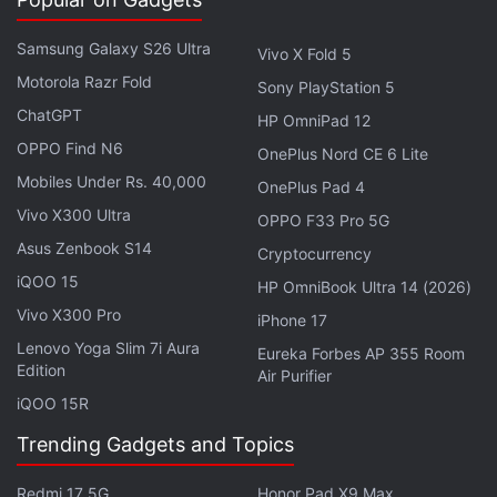
വരുന്നത്. ഈ മാസം ആദ്യം, ഓപ്പൺഎഐ സിഇഒ
Samsung Galaxy S26 Ultra
ആയ സാം ആൾട്ട്മാൻ സൈഡ് പ്രോജക്റ്റുകളിലെ
Vivo X Fold 5
Motorola Razr Fold
ജോലി താൽക്കാലികമായി നിർത്തി ചാറ്റ്ജിപിടി
Sony PlayStation 5
മെച്ചപ്പെടുത്തുന്നതിൽ പൂർണ്ണമായും ശ്രദ്ധ
ChatGPT
HP OmniPad 12
കേന്ദ്രീകരിക്കാൻ ആവശ്യപ്പെട്ട് ജീവനക്കാർക്ക് ഒരു
OPPO Find N6
OnePlus Nord CE 6 Lite
സന്ദേശം അയച്ചു. കാഷ്വൽ അല്ലെങ്കിൽ
Mobiles Under Rs. 40,000
OnePlus Pad 4
പൊതുവായ ഉപയോഗത്തിന് മാത്രമല്ല,
Vivo X300 Ultra
OPPO F33 Pro 5G
ദൈനംദിന ബിസിനസ്സ് പ്രവർത്തനങ്ങൾക്കും
Asus Zenbook S14
Cryptocurrency
തങ്ങളുടെ എഐ ടൂളുകൾ
iQOO 15
HP OmniBook Ultra 14 (2026)
ഉപയോഗപ്രദമാകണമെന്ന ആഗ്രഹം
Vivo X300 Pro
iPhone 17
കമ്പനിക്കുണ്ടെന്ന് ഈ നീക്കം കാണിക്കുന്നു.
Lenovo Yoga Slim 7i Aura
സങ്കീർണ്ണമായ വർക്ക്ഫ്ലോകളും ഒന്നിലധികം
Eureka Forbes AP 355 Room
Edition
Air Purifier
ഘട്ടങ്ങൾ യുക്തിസഹമായി ആവശ്യമുള്ള
iQOO 15R
ജോലികളും കൈകാര്യം ചെയ്യുന്നതു കൂടുതൽ
കാര്യക്ഷമമാക്കുന്ന അപ്ഗ്രേഡുകൾ ജിപിടി 5.2-ൽ
Trending Gadgets and Topics
ഉൾപ്പെടുന്നു. മെച്ചപ്പെട്ട വിശ്വാസ്യതയുള്ള ഇത്
Redmi 17 5G
Honor Pad X9 Max