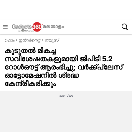
ഹോം
ഇൻ്റർനെറ്റ്
ന്യൂസ്
കൂടുതൽ മികച്ച
സവിശേഷതകളുമായി ജിപിടി 5.2
റോൾഔട്ട് ആരംഭിച്ചു; വർക്ക്പ്ലേസ്
ഓട്ടോമേഷനിൽ ശ്രദ്ധ
കേന്ദ്രീകരിക്കും
പരസ്യം