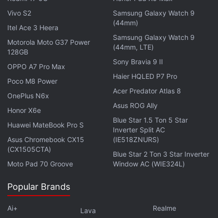
പ്രൊഫഷണൽ സെറ്റിങ്ങ്സിൽ പിഴവുകൾ
Vivo S2
Samsung Galaxy Watch 9
വരുത്താനുള്ള സാധ്യത കുറവാണ്.
(44mm)
Itel Ace 3 Heera
Samsung Galaxy Watch 9
ജിപിടി 5.2 റിലീസ് ചെയ്ത് ഓപ്പൺ എഐ:
Motorola Moto G37 Power
(44mm, LTE)
128GB
പ്രൊഫഷണൽ ജോലി, ലോംഗ് ടേം ജോലികൾ,
Sony Bravia 9 II
OPPO A7 Pro Max
സങ്കീർണ്ണമായ വർക്ക്ഫ്ലോകൾ എന്നിവയ്ക്കായി
Haier HQLED P7 Pro
Poco M8 Power
രൂപകൽപ്പന ചെയ്ത ഒരു പുതിയ AI മോഡലായ
Acer Predator Atlas 8
GPT-5.2 ഓപ്പൺഎഐ പുറത്തിറക്കി.
OnePlus N6x
Asus ROG Ally
യുക്തിപരമായി പ്രവർത്തിക്കുന്നതിലും, ടൂളുകൾ
Honor X6e
Blue Star 1.5 Ton 5 Star
ഉപയോഗിക്കുന്നതിലും, ദീർഘമായ സന്ദർഭങ്ങൾ
Huawei MateBook Pro S
Inverter Split AC
മനസ്സിലാക്കുന്നതിലും, വിഷൻ ടാസ്കുകൾ
Asus Chromebook CX15
(IE518ZNURS)
ചെയ്യുന്നതിലും, കോഡിംഗ് ചെയ്യുന്നതിലും ഈ
(CX1505CTA)
Blue Star 2 Ton 3 Star Inverter
മോഡൽ മികച്ചതാണെന്ന് കമ്പനി ഒരു ബ്ലോഗ്
Moto Pad 70 Groove
Window AC (WIE324L)
പോസ്റ്റിൽ പറഞ്ഞു.
Popular Brands
ജിപിടി 5.2 മൂന്നു പതിപ്പുകളിൽ ലഭ്യമാകും:
Ai+
Realme
Lava
API വഴി ChatGPT പെയ്ഡ് സബ്സ്ക്രൈബർമാർക്കും