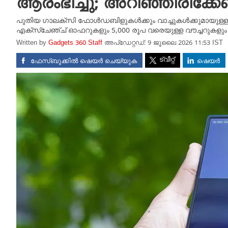
ആരംഭിച്ചു; അറിഞ്ഞിരിക്കേ
പുതിയ ഗാലക്‌സി ഫോൾഡബിളുകൾക്കും വാച്ചുകൾക്കുമായുള്ള പ്രീ
എക്സ്ചേഞ്ച് ഓഫറുകളും 5,000 രൂപ വരെയുള്ള വൗച്ചറുകളും ല
Written by
Gadgets 360 Staff
അപ്‌ഡേറ്റഡ്: 9 ജൂലൈ 2026 11:53 IST
ട്വീറ്റ്
ഫേസ്ബുക്കിൽ ഷെയർ ചെയ്യുക
ഷെയർ