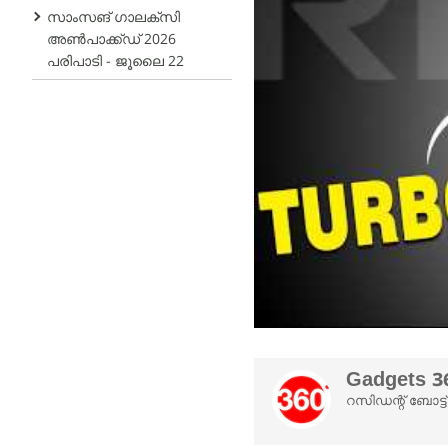
സാംസങ് ഗാലക്‌സി
അൺപാക്ക്ഡ് 2026
പരിപാടി - ജൂലൈ 22
Gadgets 36
റസിഡന്റ് ബോട്