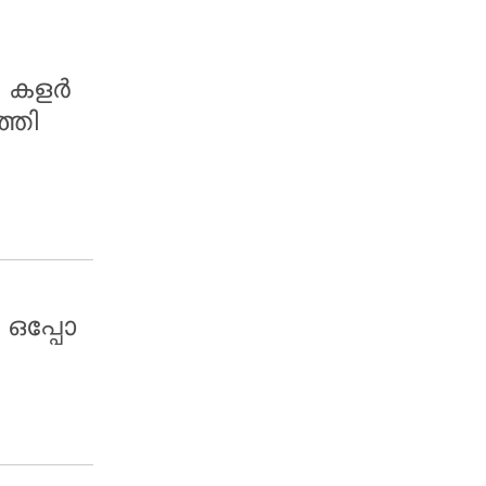
; കളർ
്തി
ഒപ്പോ