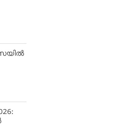
സെയിൽ
26:
ൾ