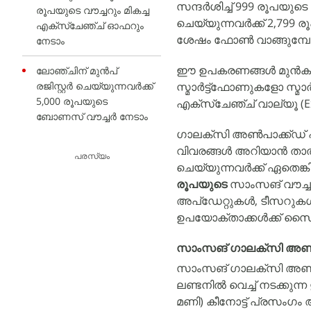
സന്ദർശിച്ച് 999 രൂപയുട
രൂപയുടെ വൗച്ചറും മികച്ച
ചെയ്യുന്നവർക്ക് 2,799
എക്സ്ചേഞ്ച് ഓഫറും
ശേഷം ഫോൺ വാങ്ങുമ്പോൾ
നേടാം
ഈ ഉപകരണങ്ങൾ മുൻകൂട്ടി 
ലോഞ്ചിന് മുൻപ്
രജിസ്റ്റർ ചെയ്യുന്നവർക്ക്
സ്മാർട്ട്‌ഫോണുകളോ സ്മാർട
5,000 രൂപയുടെ
എക്സ്ചേഞ്ച് വാല്യൂ (Exc
ബോണസ് വൗച്ചർ നേടാം
ഗാലക്‌സി അൺപാക്ക്ഡ് പരി
വിവരങ്ങൾ അറിയാൻ താൽപ്പര
പരസ്യം
ചെയ്യുന്നവർക്ക് ഏതെങ്
രൂപയുടെ
സാംസങ് വൗച്ചർ
അപ്‌ഡേറ്റുകൾ, ടീസറുക
ഉപയോക്താക്കൾക്ക് സൈൻ
സാംസങ് ഗാലക്‌സി അൺപാ
സാംസങ് ഗാലക്‌സി അൺപ
ലണ്ടനിൽ വെച്ച് നടക്കു
മണി) കീനോട്ട് പ്രസംഗം 