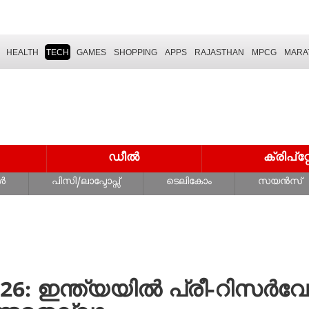
HEALTH
TECH
GAMES
SHOPPING
APPS
RAJASTHAN
MPCG
MARA
ഡീൽ
ക്രിപ്
ൾ
പിസി/ലാപ്ടോപ്സ്
ടെലികോം
സയൻസ്
026: ഇന്ത്യയിൽ പ്രീ-റിസർ