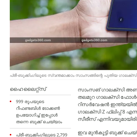
പ്രീ-ബുക്കിംഗിലൂടെ സ്വന്തമാക്കാം സാംസങ്ങിന്റെ പുതിയ ഗാല
സാംസങ് ഗാലക്‌സി അൺപാ
ഹൈലൈറ്റ്സ്
തലമുറ ഗാലക്‌സി ഫോൾഡബി
999 രൂപയുടെ
റിസർവേഷൻ ഇന്ത്യയിൽ ആ
റീഫണ്ടബിൾ ടോക്കൺ
ഗാലക്‌സി Z ഫ്ലിപ്പ് 8 എന്
ഉപയോഗിച്ച് ഇപ്പോൾ
സീരീസ് എന്നിവയുമായിര
തന്നെ ബുക്ക് ചെയ്യാം
ഇവ മുൻകൂട്ടി ബുക്ക് ചെ
പ്രീ-ബുക്കിംഗിലൂടെ 2,799