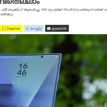
ണ്ടതെല്ലാം
-ബുക്കിംഗ് ആരംഭിച്ചു; 999 രൂപയ്ക്ക് റിസർവ് ചെയ്യുന്നവർക്ക് വ
ഭിക്കും.
Snapchat
റെഡ്ഡിറ്റ്
ഇമെയിൽ