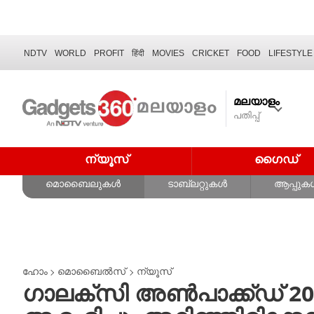
NDTV
WORLD
PROFIT
हिंदी
MOVIES
CRICKET
FOOD
LIFESTYLE
മലയാളം
പതിപ്പ്
ന്യൂസ്
ഗൈഡ്
മൊബൈലുകൾ
ടാബ്‌ലറ്റുകൾ
ആപ്പുക
ഹോം
മൊബൈൽസ്
ന്യൂസ്
ഗാലക്‌സി അൺപാക്ക്ഡ് 2