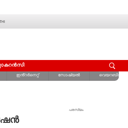
THI
റ്റോകറൻസി
ഇൻ്റർനെറ്റ്
സോഷ്യൽ
വെയറബിൾസ്
പരസ്യം
വേഷൻ