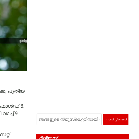
കെ, പുതിയ
 ഫോൾഡ് 8,
വാച്ച് 9
റ്റ്
റിവ്യൂസ്