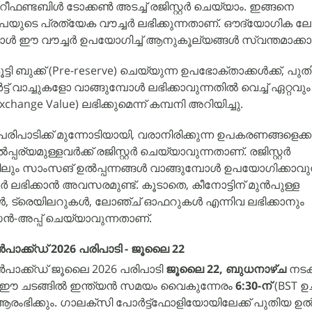
െ റീഫണ്ടബിൾ ടോക്കൺ അടച്ച് രജിസ്റ്റർ ചെയ്യാം. ഇങ്ങനെ
 രൂപയുടെ പ്രത്യേക വൗച്ചർ ലഭിക്കുന്നതാണ്. ഔദ്യോഗിക ല
 ഈ വൗച്ചർ ഉപയോഗിച്ച് ആനുകൂല്യങ്ങൾ സ്വന്തമാക്കാ
ബുക്ക് (Pre-reserve) ചെയ്യുന്ന ഉപഭോക്താക്കൾക്ക്, പു
്ട് വാച്ചുകളോ വാങ്ങുമ്പോൾ ലഭിക്കാവുന്നതിൽ വെച്ച് ഏറ്റവു
hange Value) ലഭിക്കുമെന്ന് കമ്പനി അറിയിച്ചു.
പാടിക്ക് മുന്നോടിയായി, വരാനിരിക്കുന്ന ഉപകരണങ്ങളെക്കുറ
്യമുള്ളവർക്ക് രജിസ്റ്റർ ചെയ്യാവുന്നതാണ്. രജിസ്റ്റർ
കിലും സാംസങ് ഉൽപ്പന്നങ്ങൾ വാങ്ങുമ്പോൾ ഉപയോഗിക്കാവു
 ലഭിക്കാൻ അവസരമുണ്ട്. കൂടാതെ, കീനോട്ടിന് മുൻപുള്ള
ൾ, ട്രെയിലറുകൾ, ലോഞ്ച് ഓഫറുകൾ എന്നിവ ലഭിക്കാനും
-അപ്പ് ചെയ്യാവുന്നതാണ്.
ക്ക്ഡ് 2026 പരിപാടി - ജൂലൈ 22
ാക്ക്ഡ് ജൂലൈ 2026 പരിപാടി
ജൂലൈ 22, ബുധനാഴ്ച
നടക്
ന്ന ഈ ചടങ്ങിൽ ഇന്ത്യൻ സമയം വൈകുന്നേരം
6:30-ന്
(BST ഉച്
ആരംഭിക്കും. ഗാലക്‌സി പോർട്ട്‌ഫോളിയോയിലേക്ക് പുതിയ ഉൽപ