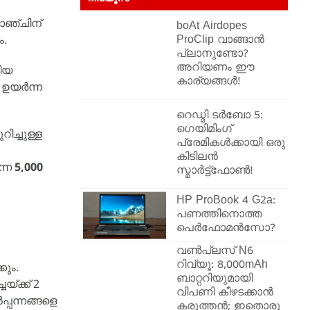
ോഞ്ചിന്
boAt Airdopes
ം.
ProClip വാങ്ങാൻ
പ്ലാനുണ്ടോ?
അറിയണം ഈ
തിയ
കാര്യങ്ങൾ!
ം ഉയർന്ന
റെഡ്മി ടർബോ 5:
ഗെയിമിംഗ്
ിച്ചുള്ള
പ്രേമികൾക്കായി ഒരു
കിടിലൻ
ന്ന
5,000
സ്മാർട്ട്ഫോൺ!
HP ProBook 4 G2a:
പണത്തിനൊത്ത
പെർഫോമൻസോ?
വൺപ്ലസ് N6
റിവ്യൂ: 8,000mAh
കും.
ബാറ്ററിയുമായി
ചയ്ക്ക് 2
വിപണി കീഴടക്കാൻ
്പന്നങ്ങളെ
കരുത്തൻ; ഇതൊരു