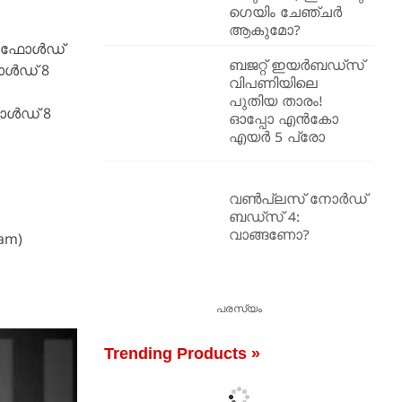
ഗെയിം ചേഞ്ചർ
ആകുമോ?
 Z ഫോൾഡ്
ബജറ്റ് ഇയർബഡ്സ്
ഫോൾഡ് 8
വിപണിയിലെ
പുതിയ താരം!
ോൾഡ് 8
ഓപ്പോ എൻകോ
എയർ 5 പ്രോ
വൺപ്ലസ് നോർഡ്
ബഡ്‌സ് 4:
വാങ്ങണോ?
am)
പരസ്യം
Trending Products »