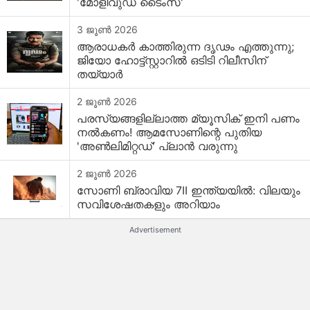
'മോളിവുഡ് ടൈംസ്'
3 ജൂൺ 2026
ആരാധകർ കാത്തിരുന്ന ദൃഢം എത്തുന്നു;
ജിയോ ഹോട്ട്സ്റ്റാറിൽ ഒടിടി റിലീസിന്
തയ്യാർ
2 ജൂൺ 2026
പരസ്യങ്ങളില്ലാത്ത മ്യൂസിക് ഇനി പണം
നൽകണം! ആമസോണിന്റെ പുതിയ
'അൺലിമിറ്റഡ്' പ്ലാൻ വരുന്നു
2 ജൂൺ 2026
സോണി ബ്രാവിയ 7II ഇന്ത്യയിൽ: വിലയും
സവിശേഷതകളും അറിയാം
Advertisement