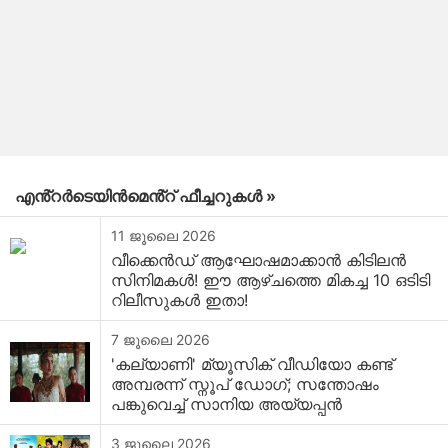
എൻ്റർടെയിൻമെൻ്റ് ഫീച്ചറുകൾ »
11 ജൂലൈ 2026
വീക്കെൻഡ് ആഘോഷമാക്കാൻ കിടിലൻ
സിനിമകൾ! ഈ ആഴ്ചത്തെ മികച്ച 10 ഒടിടി
റിലീസുകൾ ഇതാ!
7 ജൂലൈ 2026
'കല്യാണി' മ്യൂസിക് വീഡിയോ കണ്ട്
അമ്പരന്ന് സ്നൂപ് ഡോഗ്; സന്തോഷം
പങ്കുവെച്ച് സാനിയ അയ്യപ്പൻ
3 ജൂലൈ 2026