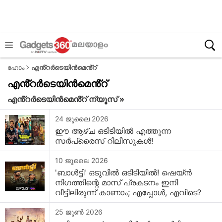
ഹോം
എൻ്റർടെയിൻമെൻ്റ്
എൻ്റർടെയിൻമെൻ്റ്
എൻ്റർടെയിൻമെൻ്റ് ന്യൂസ് »
24 ജൂലൈ 2026
ഈ ആഴ്ച ഒടിടിയിൽ എത്തുന്ന
സർപ്രൈസ് റിലീസുകൾ!
10 ജൂലൈ 2026
'ബാൾട്ടി' ഒടുവിൽ ഒടിടിയിൽ! ഷെയ്ൻ
നിഗത്തിന്റെ മാസ് പ്രകടനം ഇനി
വീട്ടിലിരുന്ന് കാണാം; എപ്പോൾ, എവിടെ?
25 ജൂൺ 2026