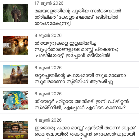
17 ജൂൺ 2026
മലയാളത്തിന്റെ പുതിയ സർവൈവൽ
ത്രില്ലർ 'കോളാഹലമേട്' ഒടിടിയിൽ
തരംഗമാകുന്നു!
8 ജൂൺ 2026
തിയേറ്ററുകളെ ഇളക്കിമറിച്ച
സൂപ്പർതാരങ്ങളുടെ മാസ്സ് പ്രകടനം;
'പാട്രിയോട്ട്' ഇപ്പോൾ ഒടിടിയിൽ!
6 ജൂൺ 2026
ഒറ്റപ്പെടലിന്റെ കഥയുമായി സുഖമാണോ
സുഖമാണോ സ്ട്രീമിംഗ് ആരംഭിച്ചു
6 ജൂൺ 2026
തിയേറ്റർ ഹിറ്റായ അതിരടി ഇനി ഡിജിറ്റൽ
സ്‌ക്രീനിൽ; എപ്പോൾ എവിടെ കാണാം?
4 ജൂൺ 2026
ഇതൊരു പക്കാ മാസ്സ് എൻട്രി തന്നെ! ബുക്ക്
മൈ ഷോയിൽ തകർപ്പൻ റെക്കോർഡുമായി