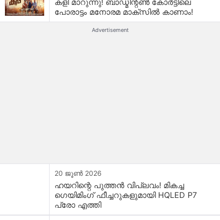
കളി മാറുന്നു! ബാഡ്മിന്റൺ കോർട്ടിലെ
പോരാട്ടം മനോരമ മാക്സിൽ കാണാം!
Advertisement
20 ജൂൺ 2026
ഹയറിന്റെ പുത്തൻ വിപ്ലവം! മികച്ച
ഗെയിമിംഗ് ഫീച്ചറുകളുമായി HQLED P7
പ്രോ എത്തി